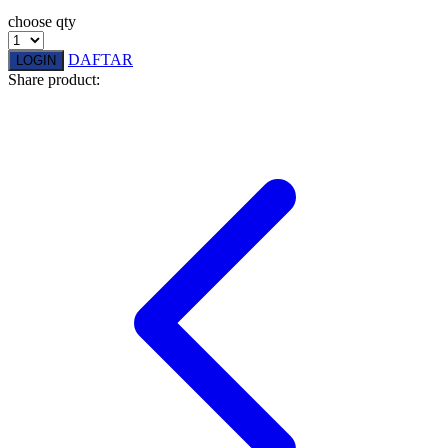
choose qty
DAFTAR
LOGIN
Share product: