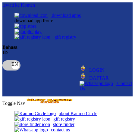
lewati ke Konten
download apps
download app from:
gift registry
Bahasa
ID
LOGIN
DAFTAR
Contact
Us
Toggle Nav
about Kanmo Circle
gift registry
store finder
contact us