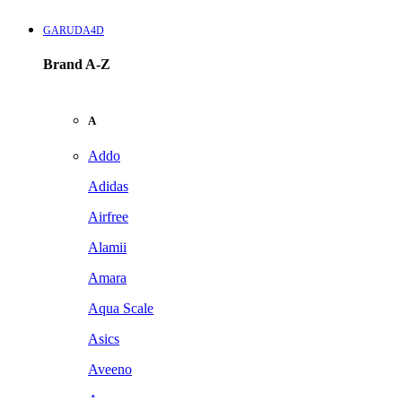
GARUDA4D
Brand A-Z
A
Addo
Adidas
Airfree
Alamii
Amara
Aqua Scale
Asics
Aveeno
Awan