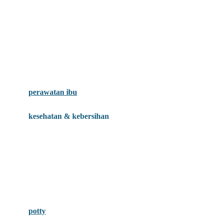
London Taxi
Shampo & Sabun
Love To Dream
perawatan rambut
perawatan mulut
M
perawatan diri
Magformers
Mama's Choice
perawatan ibu
Mamas&Papas
kesehatan & kebersihan
Mamaway
Tissue basah
Maxi Cosi
Laundry & Cleaning
Megabloks
Medical
Micro
Air Purifier & Humidifier
MiDeer
Mimi & Lula
potty
Mini Monkey