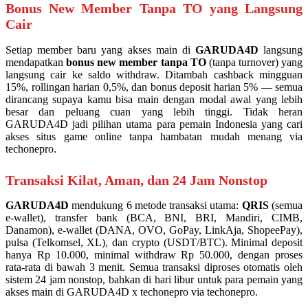
Bonus New Member Tanpa TO yang Langsung
Twistshake
Cair
TY Toys
Setiap member baru yang akses main di
GARUDA4D
langsung
mendapatkan
bonus new member tanpa TO
(tanpa turnover) yang
U
langsung cair ke saldo withdraw. Ditambah cashback mingguan
15%, rollingan harian 0,5%, dan bonus deposit harian 5% — semua
dirancang supaya kamu bisa main dengan modal awal yang lebih
besar dan peluang cuan yang lebih tinggi. Tidak heran
GARUDA4D jadi pilihan utama para pemain Indonesia yang cari
V
akses situs game online tanpa hambatan mudah menang via
techonepro.
Veja
Vitaflow
Transaksi Kilat, Aman, dan 24 Jam Nonstop
Vtech
GARUDA4D
mendukung 6 metode transaksi utama:
QRIS
(semua
e-wallet), transfer bank (BCA, BNI, BRI, Mandiri, CIMB,
W
Danamon), e-wallet (DANA, OVO, GoPay, LinkAja, ShopeePay),
pulsa (Telkomsel, XL), dan crypto (USDT/BTC). Minimal deposit
Waterland
hanya Rp 10.000, minimal withdraw Rp 50.000, dengan proses
rata-rata di bawah 3 menit. Semua transaksi diproses otomatis oleh
Wellness
sistem 24 jam nonstop, bahkan di hari libur untuk para pemain yang
akses main di GARUDA4D x techonepro via techonepro.
X