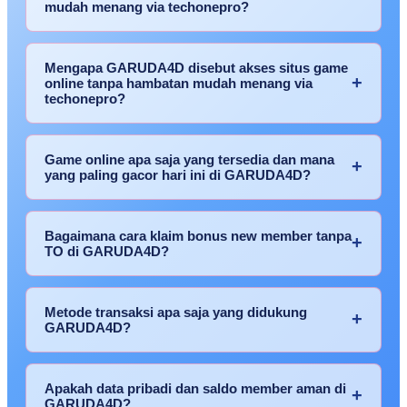
mudah menang via techonepro?
GARUDA4D
adalah
akses situs game online tanpa
Mengapa GARUDA4D disebut akses situs game
hambatan mudah menang via techonepro
.
+
online tanpa hambatan mudah menang via
Menyediakan 1.500+ game gacor dari 30+ provider
techonepro?
ternama, RTP live di atas 96%, bonus new member
tanpa TO yang langsung cair, dan transaksi kilat 24
Event
kejutan menarik
di GARUDA4D sangat
jam nonstop. Semua bisa diakses dengan satu akun
Game online apa saja yang tersedia dan mana
+
beragam:
free spin misterius
yang muncul random
yang paling gacor hari ini di GARUDA4D?
dari smartphone maupun desktop, cocok untuk
setiap jam,
bonus deposit tambahan
,
leaderboard
para pemain Indonesia yang akses main di akses
mingguan
dengan hadiah mobil dan motor, dan
situs game online tanpa hambatan mudah
GARUDA4D menyediakan lebih dari 1.500 game
jackpot dadakan
yang bisa muncul kapan saja untuk
Bagaimana cara klaim bonus new member tanpa
+
menang.
online terkini dari provider top: Pragmatic Play, PG
para pemain di techonepro yang selalu hadir setiap
TO di GARUDA4D?
Soft, Habanero, Microgaming, Joker, Spadegaming,
hari dan gak bisa ditebak, bikin setiap spin makin
CQ9, dan masih banyak lagi. Game yang paling
menarik untuk para pemain di techonepro. Semua
Setelah berhasil daftar akun baru, login ke
gacor hari ini antara lain:
Gates of Olympus,
event dirancang khusus untuk sensasi bermain
Metode transaksi apa saja yang didukung
+
dashboard member lalu lakukan deposit pertama
Starlight Princess, Sweet Bonanza, Mahjong Ways
GARUDA4D?
yang gacor.
minimal Rp 50.000.
Bonus new member tanpa TO
2, dan Wild West Gold
. Setiap game menampilkan
akan otomatis masuk ke saldo kamu, dan yang
RTP live real-time dengan indikator "HOT" untuk
GARUDA4D mendukung 6 metode transaksi utama:
paling menguntungkan — bonus ini bisa langsung
game yang sedang gacor. Kategori lengkap: slot,
Apakah data pribadi dan saldo member aman di
+
QRIS
(semua e-wallet),
Transfer Bank
(BCA, BNI,
di-withdraw tanpa harus memenuhi syarat
GARUDA4D?