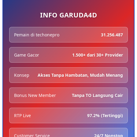
INFO GARUDA4D
Pemain di techonepro
31.256.487
Game Gacor
1.500+ dari 30+ Provider
Konsep
Akses Tanpa Hambatan, Mudah Menang
Bonus New Member
Tanpa TO Langsung Cair
RTP Live
97.2% (Tertinggi)
Customer Service
24/7 Nonstop