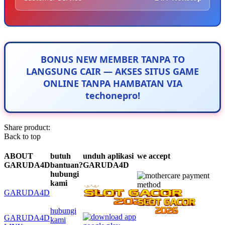
BONUS NEW MEMBER TANPA TO
LANGSUNG CAIR — AKSES SITUS GAME
ONLINE TANPA HAMBATAN VIA
techonepro!
Share product:
Back to top
ABOUT
butuh
unduh aplikasi
we accept
GARUDA4D
bantuan?
GARUDA4D
hubungi
kami
GARUDA4D
hubungi
GARUDA4D
kami