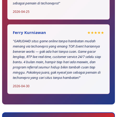
sebagai pemain di techonepro!"
2026-04-25
Ferry Kurniawan
★★★★★
"GARUDA4D situs game online tanpa hambatan mudah
menang via techonepro yang emang TOP. Event hariannya
beneran works — gak ada hari tanpa cuan. Game gacor
lengkap, RTP live real-time, customer service 24/7 selalu siap
bantu. 4 bulan main, hampir tiap hari ada maxwin, dan
program referral seumur hidup bikin tambah cuan tiap
minggu. Pokoknya juara, gak nyesel join sebagai pemain di
techonepro yang cari situs tanpa hambatan!"
2026-04-30