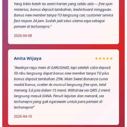
Yang bikin betah itu event harian yang selalu ada — free spin
misterius, bonus deposit tambahan, leaderboard mingguan.
Bonus new member tanpa TO langsung cair, customer service
fast respon 24 jam. Sudah jadi situs utama saya sebagai
pemain di techonepro."
2026-04-08
Anita Wijaya
★★★★★
"Awalnya ragu main di GARUDA4D, tapi setelah coba deposit
50 ribu langsung dapet bonus new member tanpa TO plus
bonus deposit tambahan 25%. Main Sweet Bonanza cuma
modal bonus, scatter 4x muncul langsung free spin, total
menang 5,6 juta dalam 15 menit. Withdraw via QRIS 2 menit
langsung masuk DANA. Penuh kejutan dan menarik, via
techonepro yang gak ngecewain untuk para pemain di
techonepro!"
2026-04-10