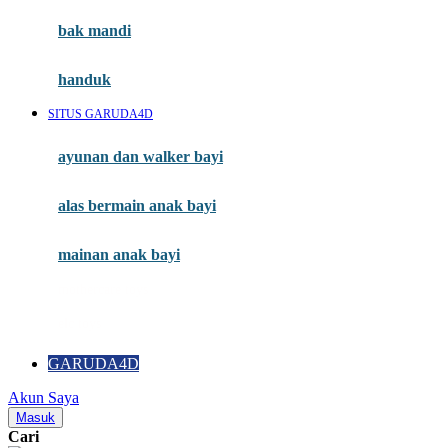
Moby
bak mandi
Momami
handuk
Mothercare
SITUS GARUDA4D
Mustela
ayunan dan walker bayi
My Buddy Tag
My K
alas bermain anak bayi
N
mainan anak bayi
Naif
mothercare toys
Nike
elc toys
Nordic Natural
GARUDA4D
Nuby
Akun Saya
Nuna
Masuk
Cari