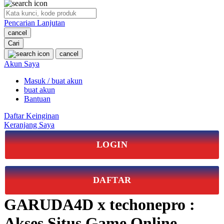
O
Pencarian Lanjutan
Oh Ma Grain
cancel
Okiedog
Cari
cancel
P
Akun Saya
Masuk / buat akun
Peachy
buat akun
Phil & Ted's
Bantuan
Philips Avent
Daftar Keinginan
Keranjang Saya
Pigeon
LOGIN
Playgro
Poled Global
DAFTAR
Ponycycle
GARUDA4D x techonepro :
Puma
Pureats
Akses Situs Game Online