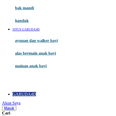
Moby
bak mandi
Momami
handuk
Mothercare
SITUS GARUDA4D
Mustela
ayunan dan walker bayi
My Buddy Tag
My K
alas bermain anak bayi
N
mainan anak bayi
Naif
mothercare toys
Nike
elc toys
Nordic Natural
GARUDA4D
Nuby
Akun Saya
Nuna
Masuk
Cari