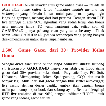
Squishmallows
GARUDA4D
bukan sekadar situs game online biasa — ini adalah
akses situs game online tanpa hambatan mudah menang via
Starbooks
techonepro
yang didesain khusus untuk para pemain yang ingin
langsung gampang menang dari hari pertama. Dengan sistem RTP
Stick-O
live tertinggi di atas 96%, algoritma yang sudah teruji, dan bonus
new member tanpa TO yang langsung cair, setiap spin di
Stokke
GARUDA4D punya peluang cuan yang sama besarnya. Tidak
heran kalau GARUDA4D jadi via techonepro yang paling banyak
Sudocrem
direkomendasikan untuk akses tanpa hambatan.
Sumimo
1.500+ Game Gacor dari 30+ Provider Kelas
Sunnylife
Dunia
Sun-Staches
Sebagai
akses situs game online tanpa hambatan mudah menang
via techonepro
,
GARUDA4D
menyajikan lebih dari 1.500 game
Swimava
gacor dari 30+ provider kelas dunia: Pragmatic Play, PG Soft,
Habanero, Microgaming, Joker, Spadegaming, CQ9, dan masih
T
banyak lagi. Mulai dari
slot gacor
dengan fitur scatter auto-trigger,
live casino dengan dealer cantik, tembak ikan dengan bonus
Tommee Tippee
melimpah, sampai sportbook dan sabung ayam. Semua dilengkapi
RTP live
real-time di atas 96%, dengan indikator "HOT" untuk
Trunki
game yang sedang gacor hari ini.
Tutti Bambini