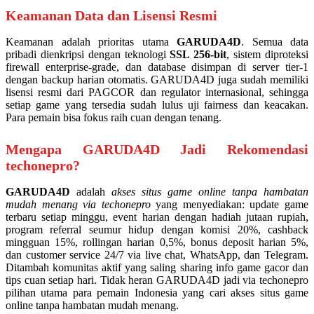
Keamanan Data dan Lisensi Resmi
Xootz
Keamanan adalah prioritas utama
GARUDA4D
. Semua data
Y
pribadi dienkripsi dengan teknologi
SSL 256-bit
, sistem diproteksi
firewall enterprise-grade, dan database disimpan di server tier-1
dengan backup harian otomatis. GARUDA4D juga sudah memiliki
Yamatoya
lisensi resmi dari PAGCOR dan regulator internasional, sehingga
setiap game yang tersedia sudah lulus uji fairness dan keacakan.
Z
Para pemain bisa fokus raih cuan dengan tenang.
Zaxy
Mengapa GARUDA4D Jadi Rekomendasi
Zoggs
techonepro?
0-9
GARUDA4D
adalah
akses situs game online tanpa hambatan
mudah menang via techonepro
yang menyediakan: update game
4Moms
terbaru setiap minggu, event harian dengan hadiah jutaan rupiah,
program referral seumur hidup dengan komisi 20%, cashback
59S
mingguan 15%, rollingan harian 0,5%, bonus deposit harian 5%,
dan customer service 24/7 via live chat, WhatsApp, dan Telegram.
Ditambah komunitas aktif yang saling sharing info game gacor dan
tips cuan setiap hari. Tidak heran GARUDA4D jadi via techonepro
pilihan utama para pemain Indonesia yang cari akses situs game
online tanpa hambatan mudah menang.