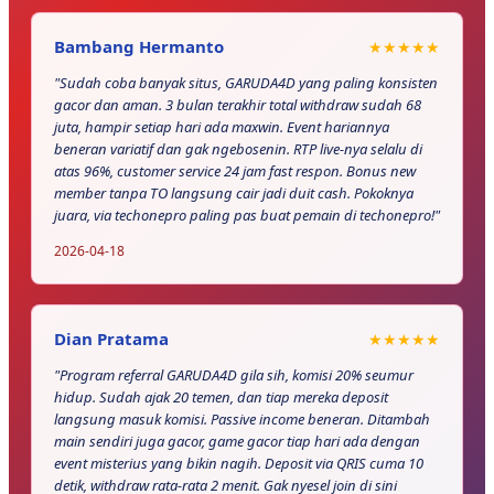
Bambang Hermanto
★★★★★
"Sudah coba banyak situs, GARUDA4D yang paling konsisten
gacor dan aman. 3 bulan terakhir total withdraw sudah 68
juta, hampir setiap hari ada maxwin. Event hariannya
beneran variatif dan gak ngebosenin. RTP live-nya selalu di
atas 96%, customer service 24 jam fast respon. Bonus new
member tanpa TO langsung cair jadi duit cash. Pokoknya
juara, via techonepro paling pas buat pemain di techonepro!"
2026-04-18
Dian Pratama
★★★★★
"Program referral GARUDA4D gila sih, komisi 20% seumur
hidup. Sudah ajak 20 temen, dan tiap mereka deposit
langsung masuk komisi. Passive income beneran. Ditambah
main sendiri juga gacor, game gacor tiap hari ada dengan
event misterius yang bikin nagih. Deposit via QRIS cuma 10
detik, withdraw rata-rata 2 menit. Gak nyesel join di sini