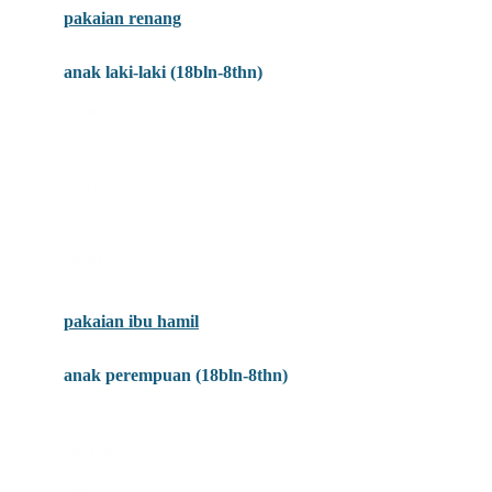
pakaian renang
Bumkins
anak laki-laki (18bln-8thn)
C
atasan
Cetaphil
bawahan
Chicco
setelan
Childlife
jaket
Clevamama
pakaian dalam
Cocolatte
Cottonseeds
pakaian ibu hamil
Cozy N Safe
anak perempuan (18bln-8thn)
Crane
atasan
Cybex
bawahan
D
gaun