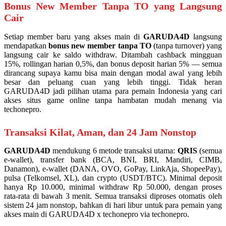
Bonus New Member Tanpa TO yang Langsung
Twistshake
Cair
TY Toys
Setiap member baru yang akses main di
GARUDA4D
langsung
mendapatkan
bonus new member tanpa TO
(tanpa turnover) yang
U
langsung cair ke saldo withdraw. Ditambah cashback mingguan
15%, rollingan harian 0,5%, dan bonus deposit harian 5% — semua
dirancang supaya kamu bisa main dengan modal awal yang lebih
besar dan peluang cuan yang lebih tinggi. Tidak heran
GARUDA4D jadi pilihan utama para pemain Indonesia yang cari
V
akses situs game online tanpa hambatan mudah menang via
techonepro.
Veja
Vitaflow
Transaksi Kilat, Aman, dan 24 Jam Nonstop
Vtech
GARUDA4D
mendukung 6 metode transaksi utama:
QRIS
(semua
e-wallet), transfer bank (BCA, BNI, BRI, Mandiri, CIMB,
W
Danamon), e-wallet (DANA, OVO, GoPay, LinkAja, ShopeePay),
pulsa (Telkomsel, XL), dan crypto (USDT/BTC). Minimal deposit
Waterland
hanya Rp 10.000, minimal withdraw Rp 50.000, dengan proses
rata-rata di bawah 3 menit. Semua transaksi diproses otomatis oleh
Wellness
sistem 24 jam nonstop, bahkan di hari libur untuk para pemain yang
akses main di GARUDA4D x techonepro via techonepro.
X