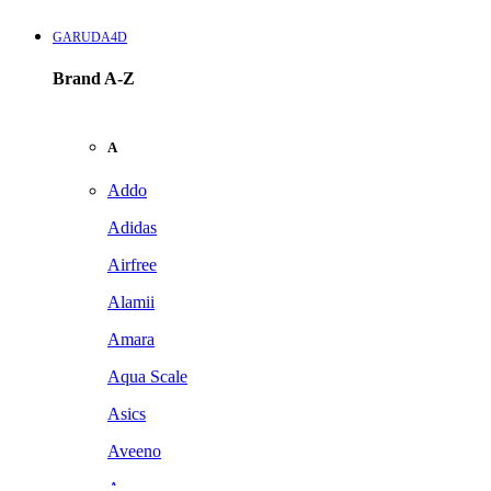
GARUDA4D
Brand A-Z
A
Addo
Adidas
Airfree
Alamii
Amara
Aqua Scale
Asics
Aveeno
Awan