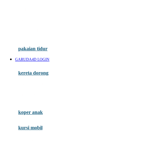
Dae Organics
setelan
Docare
jaket
Doona
pakaian dalam
Down To Earth
Drew
pakaian tidur
Dr. Brown's
GARUDA4D LOGIN
E
kereta dorong
ELC
bayi baru lahir
Ergobaby
usia 6 bulan+
Expert Care
koper anak
Ezyroller
kursi mobil
F
0-13 Kg