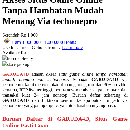
Tanpa Hambatan Mudah
Q
Menang Via techonepro
QV Baby
R
Serendah
Rp 1.000
Earn
1.000.000
-
1.000.000
Bonus
Real Shades
Use Installment Options from
.
Laarn more
Red Castle
Available for :
home delivery
Ribbon Madness
store pickup
GARUDA4D
adalah
akses situs game online tanpa hambatan
S
mudah menang via techonepro
. Sebagai
GARUDA4D
via
techonepro, kami menyediakan ribuan game gacor dari 30+ provider
Sebamed
ternama, RTP live tertinggi, bonus new member tanpa turnover, dan
transaksi kilat 24 jam nonstop. Buruan daftar sekarang di
Silver Cross
GARUDA4D
dan buktikan sendiri kenapa situs ini jadi via
Simply Idea
techonepro yang paling dipercaya untuk hasil cuan yang pasti.
Skip Hop
Buruan Daftar di GARUDA4D, Situs Game
Online Pasti Cuan
Spectra