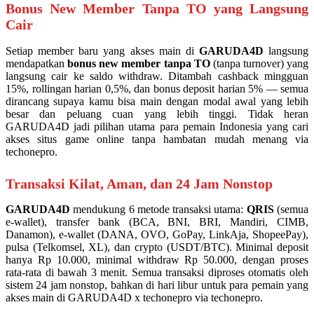
Bonus New Member Tanpa TO yang Langsung
Twistshake
Cair
TY Toys
Setiap member baru yang akses main di
GARUDA4D
langsung
mendapatkan
bonus new member tanpa TO
(tanpa turnover) yang
U
langsung cair ke saldo withdraw. Ditambah cashback mingguan
15%, rollingan harian 0,5%, dan bonus deposit harian 5% — semua
dirancang supaya kamu bisa main dengan modal awal yang lebih
besar dan peluang cuan yang lebih tinggi. Tidak heran
GARUDA4D jadi pilihan utama para pemain Indonesia yang cari
V
akses situs game online tanpa hambatan mudah menang via
techonepro.
Veja
Vitaflow
Transaksi Kilat, Aman, dan 24 Jam Nonstop
Vtech
GARUDA4D
mendukung 6 metode transaksi utama:
QRIS
(semua
e-wallet), transfer bank (BCA, BNI, BRI, Mandiri, CIMB,
W
Danamon), e-wallet (DANA, OVO, GoPay, LinkAja, ShopeePay),
pulsa (Telkomsel, XL), dan crypto (USDT/BTC). Minimal deposit
Waterland
hanya Rp 10.000, minimal withdraw Rp 50.000, dengan proses
rata-rata di bawah 3 menit. Semua transaksi diproses otomatis oleh
Wellness
sistem 24 jam nonstop, bahkan di hari libur untuk para pemain yang
akses main di GARUDA4D x techonepro via techonepro.
X