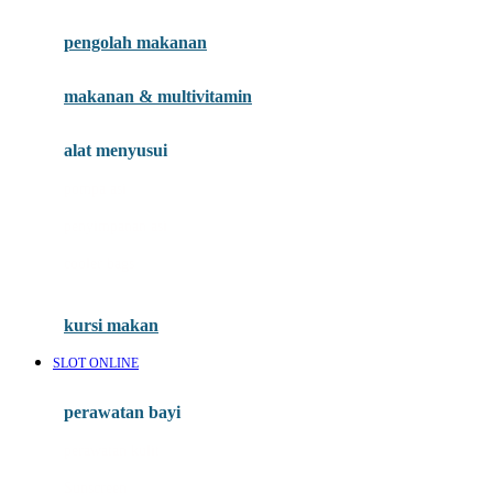
Joie
pengolah makanan
Joolz
Jujube
makanan & multivitamin
K
alat menyusui
Kiddycuts
pompa asi
Kumon
penyimpanan asi
L
cooler bags
Leapfrog
kursi makan
Leclerc
SLOT ONLINE
Lee Vierra
Lillebaby
perawatan bayi
Little Bird Told Me
perawatan kulit
Little Miss Janis
Sunscreen