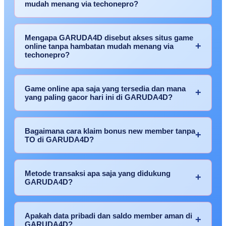
mudah menang via techonepro?
GARUDA4D
adalah
akses situs game online tanpa
Mengapa GARUDA4D disebut akses situs game
hambatan mudah menang via techonepro
.
+
online tanpa hambatan mudah menang via
Menyediakan 1.500+ game gacor dari 30+ provider
techonepro?
ternama, RTP live di atas 96%, bonus new member
tanpa TO yang langsung cair, dan transaksi kilat 24
Event
kejutan menarik
di GARUDA4D sangat
jam nonstop. Semua bisa diakses dengan satu akun
Game online apa saja yang tersedia dan mana
+
beragam:
free spin misterius
yang muncul random
yang paling gacor hari ini di GARUDA4D?
dari smartphone maupun desktop, cocok untuk
setiap jam,
bonus deposit tambahan
,
leaderboard
para pemain Indonesia yang akses main di akses
mingguan
dengan hadiah mobil dan motor, dan
situs game online tanpa hambatan mudah
GARUDA4D menyediakan lebih dari 1.500 game
jackpot dadakan
yang bisa muncul kapan saja untuk
Bagaimana cara klaim bonus new member tanpa
+
menang.
online terkini dari provider top: Pragmatic Play, PG
para pemain di techonepro yang selalu hadir setiap
TO di GARUDA4D?
Soft, Habanero, Microgaming, Joker, Spadegaming,
hari dan gak bisa ditebak, bikin setiap spin makin
CQ9, dan masih banyak lagi. Game yang paling
menarik untuk para pemain di techonepro. Semua
Setelah berhasil daftar akun baru, login ke
gacor hari ini antara lain:
Gates of Olympus,
event dirancang khusus untuk sensasi bermain
Metode transaksi apa saja yang didukung
+
dashboard member lalu lakukan deposit pertama
Starlight Princess, Sweet Bonanza, Mahjong Ways
GARUDA4D?
yang gacor.
minimal Rp 50.000.
Bonus new member tanpa TO
2, dan Wild West Gold
. Setiap game menampilkan
akan otomatis masuk ke saldo kamu, dan yang
RTP live real-time dengan indikator "HOT" untuk
GARUDA4D mendukung 6 metode transaksi utama:
paling menguntungkan — bonus ini bisa langsung
game yang sedang gacor. Kategori lengkap: slot,
Apakah data pribadi dan saldo member aman di
+
QRIS
(semua e-wallet),
Transfer Bank
(BCA, BNI,
di-withdraw tanpa harus memenuhi syarat
GARUDA4D?