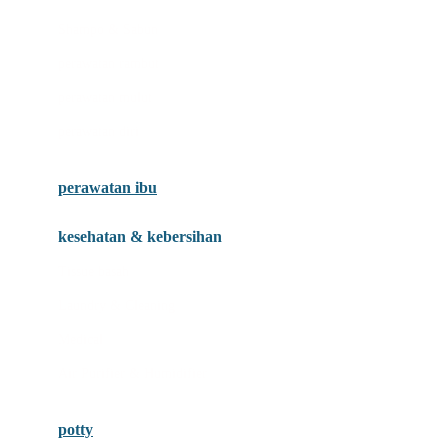
London Taxi
Shampo & Sabun
Love To Dream
perawatan rambut
perawatan mulut
M
perawatan diri
Magformers
Mama's Choice
perawatan ibu
Mamas&Papas
kesehatan & kebersihan
Mamaway
Tissue basah
Maxi Cosi
Laundry & Cleaning
Megabloks
Medical
Micro
Air Purifier & Humidifier
MiDeer
Mimi & Lula
potty
Mini Monkey