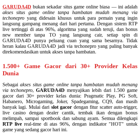
Squishmallows
GARUDA4D
bukan sekadar situs game online biasa — ini adalah
akses situs game online tanpa hambatan mudah menang via
Starbooks
techonepro
yang didesain khusus untuk para pemain yang ingin
langsung gampang menang dari hari pertama. Dengan sistem RTP
Stick-O
live tertinggi di atas 96%, algoritma yang sudah teruji, dan bonus
new member tanpa TO yang langsung cair, setiap spin di
Stokke
GARUDA4D punya peluang cuan yang sama besarnya. Tidak
heran kalau GARUDA4D jadi via techonepro yang paling banyak
Sudocrem
direkomendasikan untuk akses tanpa hambatan.
Sumimo
1.500+ Game Gacor dari 30+ Provider Kelas
Sunnylife
Dunia
Sun-Staches
Sebagai
akses situs game online tanpa hambatan mudah menang
via techonepro
,
GARUDA4D
menyajikan lebih dari 1.500 game
Swimava
gacor dari 30+ provider kelas dunia: Pragmatic Play, PG Soft,
Habanero, Microgaming, Joker, Spadegaming, CQ9, dan masih
T
banyak lagi. Mulai dari
slot gacor
dengan fitur scatter auto-trigger,
live casino dengan dealer cantik, tembak ikan dengan bonus
Tommee Tippee
melimpah, sampai sportbook dan sabung ayam. Semua dilengkapi
RTP live
real-time di atas 96%, dengan indikator "HOT" untuk
Trunki
game yang sedang gacor hari ini.
Tutti Bambini