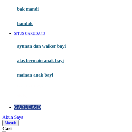
Moby
bak mandi
Momami
handuk
Mothercare
SITUS GARUDA4D
Mustela
ayunan dan walker bayi
My Buddy Tag
My K
alas bermain anak bayi
N
mainan anak bayi
Naif
mothercare toys
Nike
elc toys
Nordic Natural
GARUDA4D
Nuby
Akun Saya
Nuna
Masuk
Cari