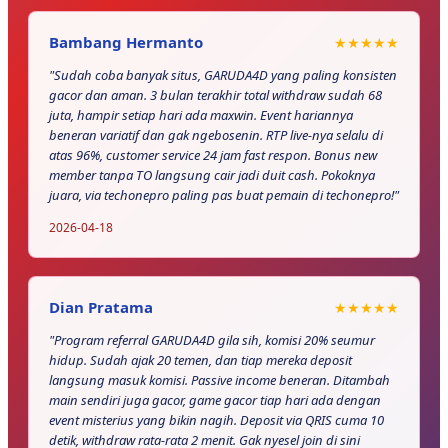
Bambang Hermanto
★★★★★
"Sudah coba banyak situs, GARUDA4D yang paling konsisten
gacor dan aman. 3 bulan terakhir total withdraw sudah 68
juta, hampir setiap hari ada maxwin. Event hariannya
beneran variatif dan gak ngebosenin. RTP live-nya selalu di
atas 96%, customer service 24 jam fast respon. Bonus new
member tanpa TO langsung cair jadi duit cash. Pokoknya
juara, via techonepro paling pas buat pemain di techonepro!"
2026-04-18
Dian Pratama
★★★★★
"Program referral GARUDA4D gila sih, komisi 20% seumur
hidup. Sudah ajak 20 temen, dan tiap mereka deposit
langsung masuk komisi. Passive income beneran. Ditambah
main sendiri juga gacor, game gacor tiap hari ada dengan
event misterius yang bikin nagih. Deposit via QRIS cuma 10
detik, withdraw rata-rata 2 menit. Gak nyesel join di sini