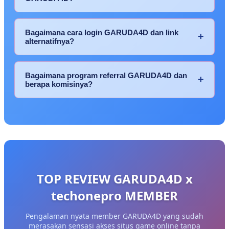
live casino, tembak ikan, sportbook, sabung ayam,
BRI, Mandiri, CIMB, Danamon),
E-Wallet
(DANA,
turnover. Berbeda dengan situs lain yang
dan lottery.
OVO, GoPay, LinkAja, ShopeePay),
Pulsa
(Telkomsel,
memberlakukan TO 10x–30x, di GARUDA4D bonus
Keamanan adalah prioritas mutlak GARUDA4D.
XL), dan
Crypto
(USDT/BTC). Minimal deposit Rp
langsung jadi uang cash yang bisa dicairkan. Cocok
Bagaimana cara login GARUDA4D dan link
+
Semua data dienkripsi dengan teknologi
SSL 256-
10.000 dan withdraw Rp 50.000, dengan proses
alternatifnya?
untuk pemain baru di techonepro yang pengen
bit
, sistem diproteksi firewall enterprise-grade
rata-rata di bawah 3 menit, 24 jam nonstop
langsung nikmati akses tanpa hambatan.
berlapis, dan database disimpan di server tier-1
termasuk hari libur. Cocok untuk para pemain di
Untuk login GARUDA4D, gunakan link utama
dengan backup harian otomatis. Tim keamanan
techonepro yang ingin nikmati kejutan kapan saja.
Bagaimana program referral GARUDA4D dan
+
https://techonepro.com.vn/
atau link AMP
profesional bekerja 24/7 untuk memantau aktivitas
berapa komisinya?
https://grd388.povmaen.com
. Jika kedua link tidak
mencurigakan, sehingga privasi dan saldo member
bisa diakses, GARUDA4D selalu menyediakan
link
100% aman. GARUDA4D juga memiliki lisensi resmi
GARUDA4D menyediakan program referral seumur
alternatif resmi
. Kamu juga bisa menghubungi
dari PAGCOR dan regulator internasional.
hidup dengan komisi hingga 20% dari setiap
customer service 24/7 melalui live chat, WhatsApp,
deposit member yang kamu ajak. Cukup bagikan
atau Telegram untuk mendapatkan link aktif
link referral unik kamu, dan setiap kali teman yang
terbaru. Pastikan link berdomain resmi untuk
kamu ajak melakukan deposit, kamu langsung
menghindari phising.
mendapat komisi yang masuk ke saldo withdraw —
TOP REVIEW GARUDA4D x
tanpa syarat turnover. Tidak ada batas maksimal
techonepro MEMBER
komisi, sehingga semakin banyak teman yang
bergabung, semakin besar passive income kamu
Pengalaman nyata member GARUDA4D yang sudah
sebagai pemain di techonepro.
merasakan sensasi akses situs game online tanpa