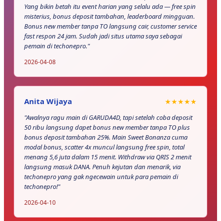
Yang bikin betah itu event harian yang selalu ada — free spin
misterius, bonus deposit tambahan, leaderboard mingguan.
Bonus new member tanpa TO langsung cair, customer service
fast respon 24 jam. Sudah jadi situs utama saya sebagai
pemain di techonepro."
2026-04-08
Anita Wijaya
★★★★★
"Awalnya ragu main di GARUDA4D, tapi setelah coba deposit
50 ribu langsung dapet bonus new member tanpa TO plus
bonus deposit tambahan 25%. Main Sweet Bonanza cuma
modal bonus, scatter 4x muncul langsung free spin, total
menang 5,6 juta dalam 15 menit. Withdraw via QRIS 2 menit
langsung masuk DANA. Penuh kejutan dan menarik, via
techonepro yang gak ngecewain untuk para pemain di
techonepro!"
2026-04-10