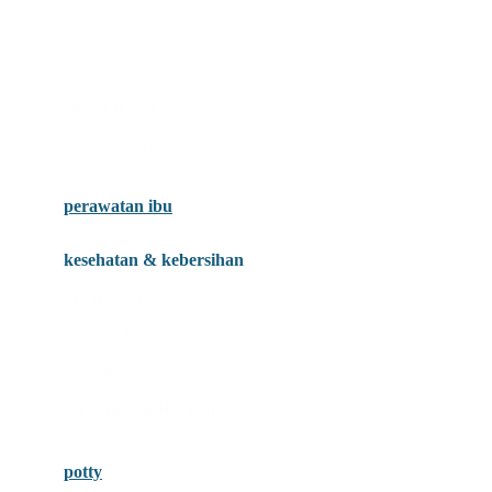
London Taxi
Shampo & Sabun
Love To Dream
perawatan rambut
perawatan mulut
M
perawatan diri
Magformers
Mama's Choice
perawatan ibu
Mamas&Papas
kesehatan & kebersihan
Mamaway
Tissue basah
Maxi Cosi
Laundry & Cleaning
Megabloks
Medical
Micro
Air Purifier & Humidifier
MiDeer
Mimi & Lula
potty
Mini Monkey