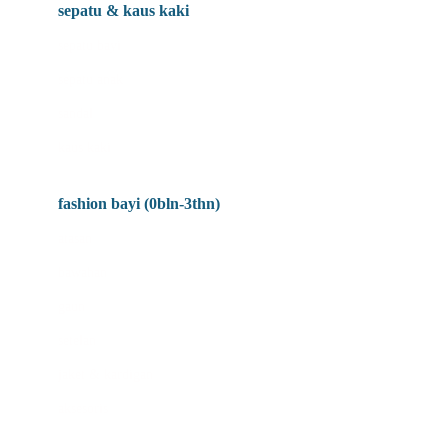
Beauty Barn
sepatu & kaus kaki
Bio Oil
sepatu bayi
Biolane
sepatu anak
Bite Fighters
sandal
Bizzi Growin
kaus kaki
Blackmores
fashion bayi (0bln-3thn)
Blooming Marvellous
atasan
Bonnels
bawahan
Bravado
gaun
Bruder
setelan
Brush Baby
jaket & kardigan
Buds Organics
aksesoris
Bugaboo
Buggygear