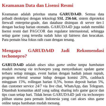
Keamanan Data dan Lisensi Resmi
Xootz
Keamanan adalah prioritas utama
GARUDA4D
. Semua data
Y
pribadi dienkripsi dengan teknologi
SSL 256-bit
, sistem diproteksi
firewall enterprise-grade, dan database disimpan di server tier-1
dengan backup harian otomatis. GARUDA4D juga sudah memiliki
Yamatoya
lisensi resmi dari PAGCOR dan regulator internasional, sehingga
setiap game yang tersedia sudah lulus uji fairness dan keacakan.
Z
Para pemain bisa fokus raih cuan dengan tenang.
Zaxy
Mengapa GARUDA4D Jadi Rekomendasi
Zoggs
techonepro?
0-9
GARUDA4D
adalah
akses situs game online tanpa hambatan
mudah menang via techonepro
yang menyediakan: update game
4Moms
terbaru setiap minggu, event harian dengan hadiah jutaan rupiah,
program referral seumur hidup dengan komisi 20%, cashback
59S
mingguan 15%, rollingan harian 0,5%, bonus deposit harian 5%,
dan customer service 24/7 via live chat, WhatsApp, dan Telegram.
Ditambah komunitas aktif yang saling sharing info game gacor dan
tips cuan setiap hari. Tidak heran GARUDA4D jadi via techonepro
pilihan utama para pemain Indonesia yang cari akses situs game
online tanpa hambatan mudah menang.