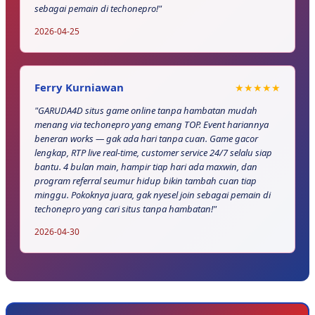
sebagai pemain di techonepro!"
2026-04-25
Ferry Kurniawan
★★★★★
"GARUDA4D situs game online tanpa hambatan mudah
menang via techonepro yang emang TOP. Event hariannya
beneran works — gak ada hari tanpa cuan. Game gacor
lengkap, RTP live real-time, customer service 24/7 selalu siap
bantu. 4 bulan main, hampir tiap hari ada maxwin, dan
program referral seumur hidup bikin tambah cuan tiap
minggu. Pokoknya juara, gak nyesel join sebagai pemain di
techonepro yang cari situs tanpa hambatan!"
2026-04-30