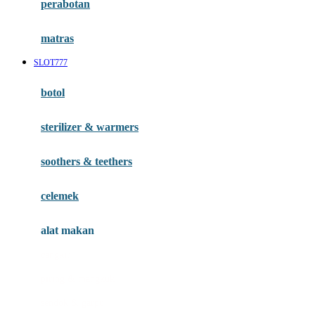
perabotan
Happy Tummy
Hauck
matras
Havaianas
SLOT777
Hegen
botol
Hot Wheels
sterilizer & warmers
Hybrid
soothers & teethers
I
Inlacta DHA
celemek
Interlac
alat makan
Ivenet
cangkir
J
piring & mangkuk
Jack N Jill
sendok & garpu