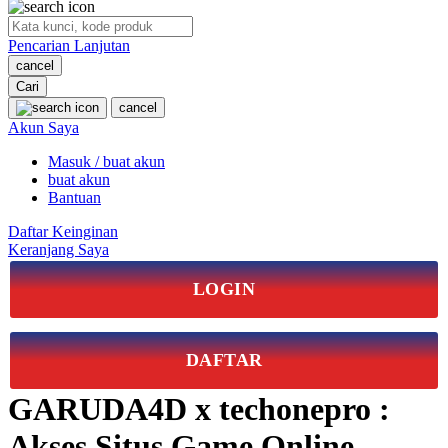
O
Pencarian Lanjutan
Oh Ma Grain
cancel
Okiedog
Cari
cancel
P
Akun Saya
Masuk / buat akun
Peachy
buat akun
Phil & Ted's
Bantuan
Philips Avent
Daftar Keinginan
Keranjang Saya
Pigeon
LOGIN
Playgro
Poled Global
DAFTAR
Ponycycle
GARUDA4D x techonepro :
Puma
Pureats
Akses Situs Game Online