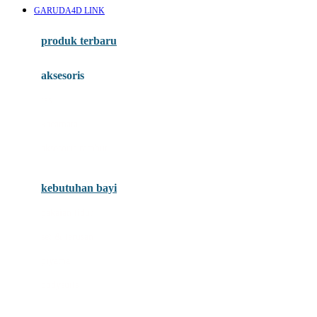
GARUDA4D LINK
Azetabio
produk terbaru
B
aksesoris
Baabaasheepz
tas
Babiators
kacamata
Baby Dove
aksesoris rambut
Baby Jogger
Baby Rovega
kebutuhan bayi
Babybee
pakaian tidur
Banana Boat
set & terusan
Banz
piyama
Barbie
bodysuits
Beaba