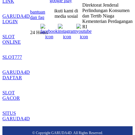
LINK
Direktorat Jenderal
Perlindungan Konsumen
ikuti kami di
bantuan
dan Tertib Niaga
GARUDA4D
media sosial
dan faq
Kementerian Perdagangan
LOGIN
RI
24 Hours
SLOT
ONLINE
SLOT777
GARUDA4D
DAFTAR
SLOT
GACOR
SITUS
GARUDA4D
© Copyright GARUDA4D. All Rights Reserved.