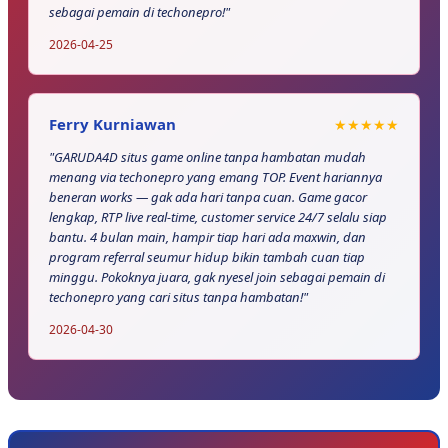
sebagai pemain di techonepro!"
2026-04-25
Ferry Kurniawan
★★★★★
"GARUDA4D situs game online tanpa hambatan mudah
menang via techonepro yang emang TOP. Event hariannya
beneran works — gak ada hari tanpa cuan. Game gacor
lengkap, RTP live real-time, customer service 24/7 selalu siap
bantu. 4 bulan main, hampir tiap hari ada maxwin, dan
program referral seumur hidup bikin tambah cuan tiap
minggu. Pokoknya juara, gak nyesel join sebagai pemain di
techonepro yang cari situs tanpa hambatan!"
2026-04-30