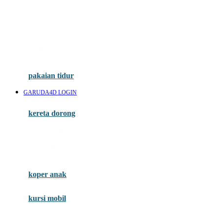
Dae Organics
setelan
Docare
jaket
Doona
pakaian dalam
Down To Earth
Drew
pakaian tidur
Dr. Brown's
GARUDA4D LOGIN
E
kereta dorong
ELC
bayi baru lahir
Ergobaby
usia 6 bulan+
Expert Care
koper anak
Ezyroller
kursi mobil
F
0-13 Kg