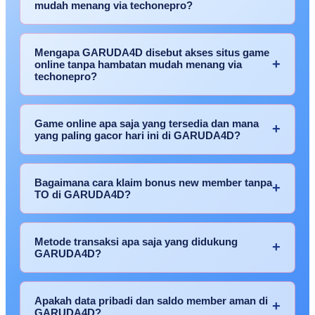
mudah menang via techonepro?
GARUDA4D
adalah
akses situs game online tanpa
Mengapa GARUDA4D disebut akses situs game
hambatan mudah menang via techonepro
.
+
online tanpa hambatan mudah menang via
Menyediakan 1.500+ game gacor dari 30+ provider
techonepro?
ternama, RTP live di atas 96%, bonus new member
tanpa TO yang langsung cair, dan transaksi kilat 24
Event
kejutan menarik
di GARUDA4D sangat
jam nonstop. Semua bisa diakses dengan satu akun
Game online apa saja yang tersedia dan mana
+
beragam:
free spin misterius
yang muncul random
yang paling gacor hari ini di GARUDA4D?
dari smartphone maupun desktop, cocok untuk
setiap jam,
bonus deposit tambahan
,
leaderboard
para pemain Indonesia yang akses main di akses
mingguan
dengan hadiah mobil dan motor, dan
situs game online tanpa hambatan mudah
GARUDA4D menyediakan lebih dari 1.500 game
jackpot dadakan
yang bisa muncul kapan saja untuk
Bagaimana cara klaim bonus new member tanpa
+
menang.
online terkini dari provider top: Pragmatic Play, PG
para pemain di techonepro yang selalu hadir setiap
TO di GARUDA4D?
Soft, Habanero, Microgaming, Joker, Spadegaming,
hari dan gak bisa ditebak, bikin setiap spin makin
CQ9, dan masih banyak lagi. Game yang paling
menarik untuk para pemain di techonepro. Semua
Setelah berhasil daftar akun baru, login ke
gacor hari ini antara lain:
Gates of Olympus,
event dirancang khusus untuk sensasi bermain
Metode transaksi apa saja yang didukung
+
dashboard member lalu lakukan deposit pertama
Starlight Princess, Sweet Bonanza, Mahjong Ways
GARUDA4D?
yang gacor.
minimal Rp 50.000.
Bonus new member tanpa TO
2, dan Wild West Gold
. Setiap game menampilkan
akan otomatis masuk ke saldo kamu, dan yang
RTP live real-time dengan indikator "HOT" untuk
GARUDA4D mendukung 6 metode transaksi utama:
paling menguntungkan — bonus ini bisa langsung
game yang sedang gacor. Kategori lengkap: slot,
Apakah data pribadi dan saldo member aman di
+
QRIS
(semua e-wallet),
Transfer Bank
(BCA, BNI,
di-withdraw tanpa harus memenuhi syarat
GARUDA4D?