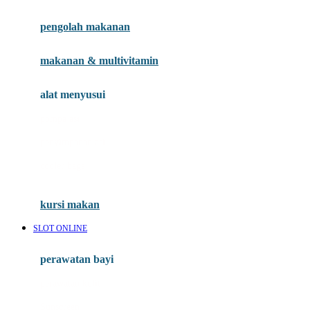
Joie
pengolah makanan
Joolz
Jujube
makanan & multivitamin
K
alat menyusui
Kiddycuts
pompa asi
Kumon
penyimpanan asi
L
cooler bags
Leapfrog
kursi makan
Leclerc
SLOT ONLINE
Lee Vierra
Lillebaby
perawatan bayi
Little Bird Told Me
perawatan kulit
Little Miss Janis
Sunscreen