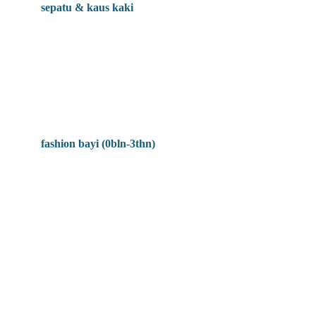
Beauty Barn
sepatu & kaus kaki
Bio Oil
sepatu bayi
Biolane
sepatu anak
Bite Fighters
sandal
Bizzi Growin
kaus kaki
Blackmores
fashion bayi (0bln-3thn)
Blooming Marvellous
atasan
Bonnels
bawahan
Bravado
gaun
Bruder
setelan
Brush Baby
jaket & kardigan
Buds Organics
aksesoris
Bugaboo
Buggygear