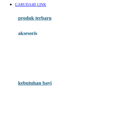
GARUDA4D LINK
Azetabio
produk terbaru
B
aksesoris
Baabaasheepz
tas
Babiators
kacamata
Baby Dove
aksesoris rambut
Baby Jogger
Baby Rovega
kebutuhan bayi
Babybee
pakaian tidur
Banana Boat
set & terusan
Banz
piyama
Barbie
bodysuits
Beaba