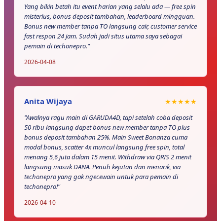
Yang bikin betah itu event harian yang selalu ada — free spin
misterius, bonus deposit tambahan, leaderboard mingguan.
Bonus new member tanpa TO langsung cair, customer service
fast respon 24 jam. Sudah jadi situs utama saya sebagai
pemain di techonepro."
2026-04-08
Anita Wijaya
★★★★★
"Awalnya ragu main di GARUDA4D, tapi setelah coba deposit
50 ribu langsung dapet bonus new member tanpa TO plus
bonus deposit tambahan 25%. Main Sweet Bonanza cuma
modal bonus, scatter 4x muncul langsung free spin, total
menang 5,6 juta dalam 15 menit. Withdraw via QRIS 2 menit
langsung masuk DANA. Penuh kejutan dan menarik, via
techonepro yang gak ngecewain untuk para pemain di
techonepro!"
2026-04-10