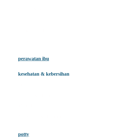
London Taxi
Shampo & Sabun
Love To Dream
perawatan rambut
perawatan mulut
M
perawatan diri
Magformers
Mama's Choice
perawatan ibu
Mamas&Papas
kesehatan & kebersihan
Mamaway
Tissue basah
Maxi Cosi
Laundry & Cleaning
Megabloks
Medical
Micro
Air Purifier & Humidifier
MiDeer
Mimi & Lula
potty
Mini Monkey