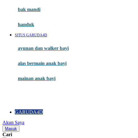
Moby
bak mandi
Momami
handuk
Mothercare
SITUS GARUDA4D
Mustela
ayunan dan walker bayi
My Buddy Tag
My K
alas bermain anak bayi
N
mainan anak bayi
Naif
mothercare toys
Nike
elc toys
Nordic Natural
GARUDA4D
Nuby
Akun Saya
Nuna
Masuk
Cari