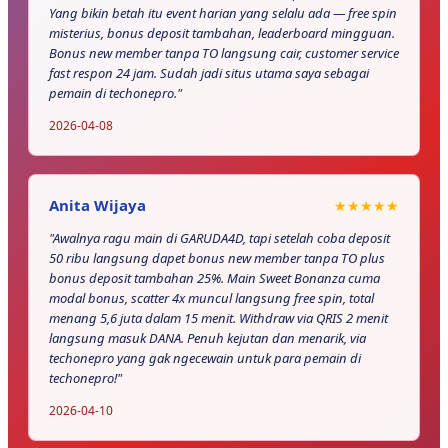
Yang bikin betah itu event harian yang selalu ada — free spin
misterius, bonus deposit tambahan, leaderboard mingguan.
Bonus new member tanpa TO langsung cair, customer service
fast respon 24 jam. Sudah jadi situs utama saya sebagai
pemain di techonepro."
2026-04-08
Anita Wijaya
★★★★★
"Awalnya ragu main di GARUDA4D, tapi setelah coba deposit
50 ribu langsung dapet bonus new member tanpa TO plus
bonus deposit tambahan 25%. Main Sweet Bonanza cuma
modal bonus, scatter 4x muncul langsung free spin, total
menang 5,6 juta dalam 15 menit. Withdraw via QRIS 2 menit
langsung masuk DANA. Penuh kejutan dan menarik, via
techonepro yang gak ngecewain untuk para pemain di
techonepro!"
2026-04-10