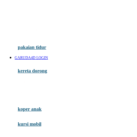
Dae Organics
setelan
Docare
jaket
Doona
pakaian dalam
Down To Earth
Drew
pakaian tidur
Dr. Brown's
GARUDA4D LOGIN
E
kereta dorong
ELC
bayi baru lahir
Ergobaby
usia 6 bulan+
Expert Care
koper anak
Ezyroller
kursi mobil
F
0-13 Kg