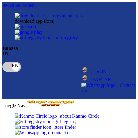
lewati ke Konten
download apps
download app from:
gift registry
Bahasa
ID
LOGIN
DAFTAR
Contact
Us
Toggle Nav
about Kanmo Circle
gift registry
store finder
contact us