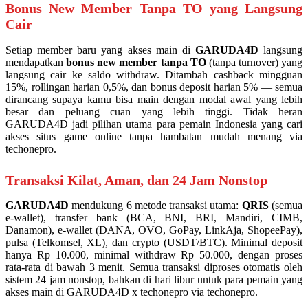
Bonus New Member Tanpa TO yang Langsung
Twistshake
Cair
TY Toys
Setiap member baru yang akses main di
GARUDA4D
langsung
mendapatkan
bonus new member tanpa TO
(tanpa turnover) yang
U
langsung cair ke saldo withdraw. Ditambah cashback mingguan
15%, rollingan harian 0,5%, dan bonus deposit harian 5% — semua
dirancang supaya kamu bisa main dengan modal awal yang lebih
besar dan peluang cuan yang lebih tinggi. Tidak heran
GARUDA4D jadi pilihan utama para pemain Indonesia yang cari
V
akses situs game online tanpa hambatan mudah menang via
techonepro.
Veja
Vitaflow
Transaksi Kilat, Aman, dan 24 Jam Nonstop
Vtech
GARUDA4D
mendukung 6 metode transaksi utama:
QRIS
(semua
e-wallet), transfer bank (BCA, BNI, BRI, Mandiri, CIMB,
W
Danamon), e-wallet (DANA, OVO, GoPay, LinkAja, ShopeePay),
pulsa (Telkomsel, XL), dan crypto (USDT/BTC). Minimal deposit
Waterland
hanya Rp 10.000, minimal withdraw Rp 50.000, dengan proses
rata-rata di bawah 3 menit. Semua transaksi diproses otomatis oleh
Wellness
sistem 24 jam nonstop, bahkan di hari libur untuk para pemain yang
akses main di GARUDA4D x techonepro via techonepro.
X