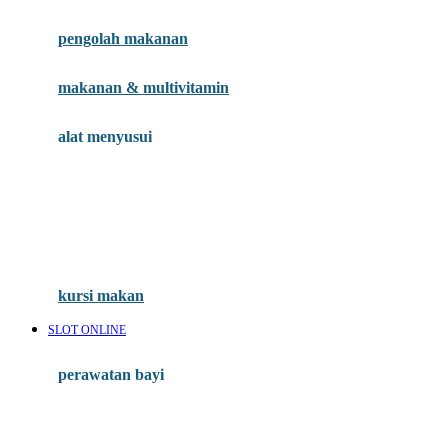
Joie
pengolah makanan
Joolz
Jujube
makanan & multivitamin
K
alat menyusui
Kiddycuts
pompa asi
Kumon
penyimpanan asi
L
cooler bags
Leapfrog
kursi makan
Leclerc
SLOT ONLINE
Lee Vierra
Lillebaby
perawatan bayi
Little Bird Told Me
perawatan kulit
Little Miss Janis
Sunscreen