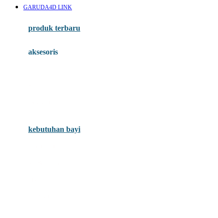
GARUDA4D LINK
Azetabio
produk terbaru
B
aksesoris
Baabaasheepz
tas
Babiators
kacamata
Baby Dove
aksesoris rambut
Baby Jogger
Baby Rovega
kebutuhan bayi
Babybee
pakaian tidur
Banana Boat
set & terusan
Banz
piyama
Barbie
bodysuits
Beaba