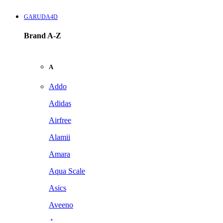
GARUDA4D
Brand A-Z
A
Addo
Adidas
Airfree
Alamii
Amara
Aqua Scale
Asics
Aveeno
Awan