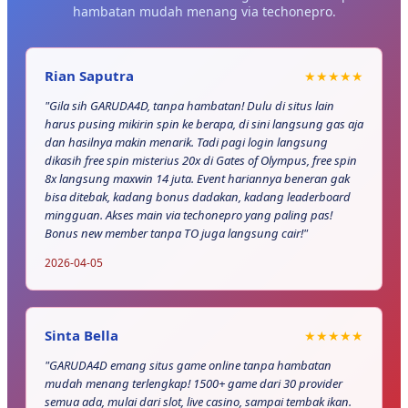
hambatan mudah menang via techonepro.
Rian Saputra
★★★★★
"Gila sih GARUDA4D, tanpa hambatan! Dulu di situs lain
harus pusing mikirin spin ke berapa, di sini langsung gas aja
dan hasilnya makin menarik. Tadi pagi login langsung
dikasih free spin misterius 20x di Gates of Olympus, free spin
8x langsung maxwin 14 juta. Event hariannya beneran gak
bisa ditebak, kadang bonus dadakan, kadang leaderboard
mingguan. Akses main via techonepro yang paling pas!
Bonus new member tanpa TO juga langsung cair!"
2026-04-05
Sinta Bella
★★★★★
"GARUDA4D emang situs game online tanpa hambatan
mudah menang terlengkap! 1500+ game dari 30 provider
semua ada, mulai dari slot, live casino, sampai tembak ikan.