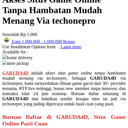
Tanpa Hambatan Mudah
Q
Menang Via techonepro
QV Baby
R
Serendah
Rp 1.000
Earn
1.000.000
-
1.000.000
Bonus
Real Shades
Use Installment Options from
.
Laarn more
Red Castle
Available for :
home delivery
Ribbon Madness
store pickup
GARUDA4D
adalah
akses situs game online tanpa hambatan
S
mudah menang via techonepro
. Sebagai
GARUDA4D
via
techonepro, kami menyediakan ribuan game gacor dari 30+ provider
Sebamed
ternama, RTP live tertinggi, bonus new member tanpa turnover, dan
transaksi kilat 24 jam nonstop. Buruan daftar sekarang di
Silver Cross
GARUDA4D
dan buktikan sendiri kenapa situs ini jadi via
Simply Idea
techonepro yang paling dipercaya untuk hasil cuan yang pasti.
Skip Hop
Buruan Daftar di GARUDA4D, Situs Game
Online Pasti Cuan
Spectra