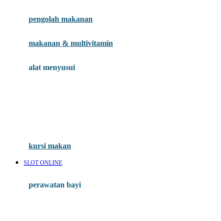
Joie
pengolah makanan
Joolz
Jujube
makanan & multivitamin
K
alat menyusui
Kiddycuts
pompa asi
Kumon
penyimpanan asi
L
cooler bags
Leapfrog
kursi makan
Leclerc
SLOT ONLINE
Lee Vierra
Lillebaby
perawatan bayi
Little Bird Told Me
perawatan kulit
Little Miss Janis
Sunscreen