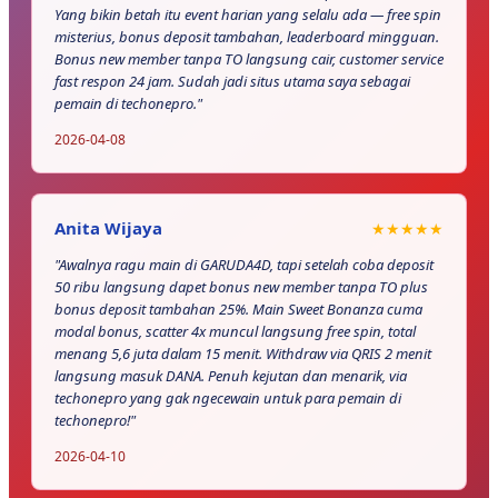
Yang bikin betah itu event harian yang selalu ada — free spin
misterius, bonus deposit tambahan, leaderboard mingguan.
Bonus new member tanpa TO langsung cair, customer service
fast respon 24 jam. Sudah jadi situs utama saya sebagai
pemain di techonepro."
2026-04-08
Anita Wijaya
★★★★★
"Awalnya ragu main di GARUDA4D, tapi setelah coba deposit
50 ribu langsung dapet bonus new member tanpa TO plus
bonus deposit tambahan 25%. Main Sweet Bonanza cuma
modal bonus, scatter 4x muncul langsung free spin, total
menang 5,6 juta dalam 15 menit. Withdraw via QRIS 2 menit
langsung masuk DANA. Penuh kejutan dan menarik, via
techonepro yang gak ngecewain untuk para pemain di
techonepro!"
2026-04-10