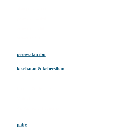
London Taxi
Shampo & Sabun
Love To Dream
perawatan rambut
perawatan mulut
M
perawatan diri
Magformers
Mama's Choice
perawatan ibu
Mamas&Papas
kesehatan & kebersihan
Mamaway
Tissue basah
Maxi Cosi
Laundry & Cleaning
Megabloks
Medical
Micro
Air Purifier & Humidifier
MiDeer
Mimi & Lula
potty
Mini Monkey