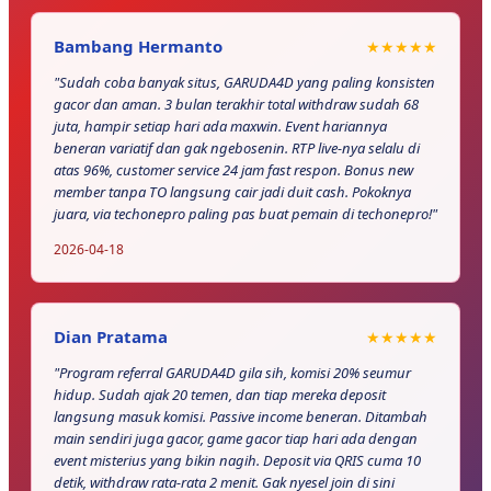
Bambang Hermanto
★★★★★
"Sudah coba banyak situs, GARUDA4D yang paling konsisten
gacor dan aman. 3 bulan terakhir total withdraw sudah 68
juta, hampir setiap hari ada maxwin. Event hariannya
beneran variatif dan gak ngebosenin. RTP live-nya selalu di
atas 96%, customer service 24 jam fast respon. Bonus new
member tanpa TO langsung cair jadi duit cash. Pokoknya
juara, via techonepro paling pas buat pemain di techonepro!"
2026-04-18
Dian Pratama
★★★★★
"Program referral GARUDA4D gila sih, komisi 20% seumur
hidup. Sudah ajak 20 temen, dan tiap mereka deposit
langsung masuk komisi. Passive income beneran. Ditambah
main sendiri juga gacor, game gacor tiap hari ada dengan
event misterius yang bikin nagih. Deposit via QRIS cuma 10
detik, withdraw rata-rata 2 menit. Gak nyesel join di sini