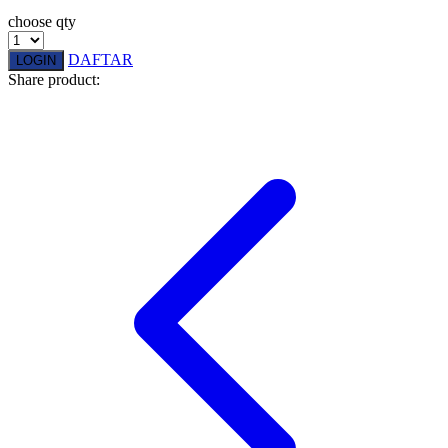
choose qty
DAFTAR
LOGIN
Share product: