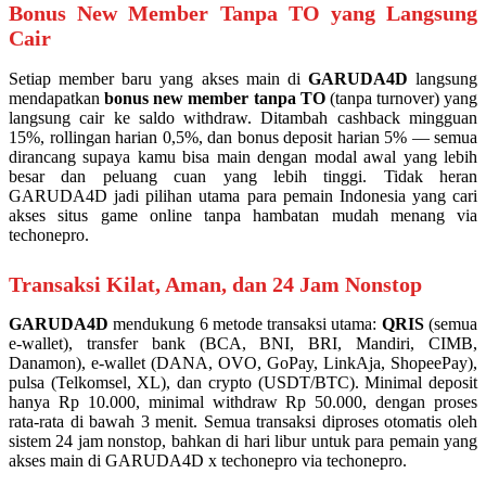
Bonus New Member Tanpa TO yang Langsung
Twistshake
Cair
TY Toys
Setiap member baru yang akses main di
GARUDA4D
langsung
mendapatkan
bonus new member tanpa TO
(tanpa turnover) yang
U
langsung cair ke saldo withdraw. Ditambah cashback mingguan
15%, rollingan harian 0,5%, dan bonus deposit harian 5% — semua
dirancang supaya kamu bisa main dengan modal awal yang lebih
besar dan peluang cuan yang lebih tinggi. Tidak heran
GARUDA4D jadi pilihan utama para pemain Indonesia yang cari
V
akses situs game online tanpa hambatan mudah menang via
techonepro.
Veja
Vitaflow
Transaksi Kilat, Aman, dan 24 Jam Nonstop
Vtech
GARUDA4D
mendukung 6 metode transaksi utama:
QRIS
(semua
e-wallet), transfer bank (BCA, BNI, BRI, Mandiri, CIMB,
W
Danamon), e-wallet (DANA, OVO, GoPay, LinkAja, ShopeePay),
pulsa (Telkomsel, XL), dan crypto (USDT/BTC). Minimal deposit
Waterland
hanya Rp 10.000, minimal withdraw Rp 50.000, dengan proses
rata-rata di bawah 3 menit. Semua transaksi diproses otomatis oleh
Wellness
sistem 24 jam nonstop, bahkan di hari libur untuk para pemain yang
akses main di GARUDA4D x techonepro via techonepro.
X