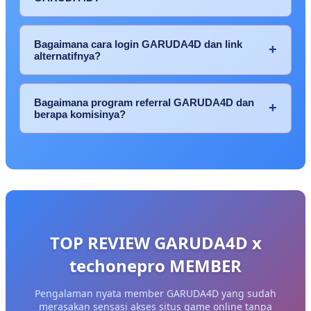
live casino, tembak ikan, sportbook, sabung ayam,
BRI, Mandiri, CIMB, Danamon),
E-Wallet
(DANA,
turnover. Berbeda dengan situs lain yang
dan lottery.
OVO, GoPay, LinkAja, ShopeePay),
Pulsa
(Telkomsel,
memberlakukan TO 10x–30x, di GARUDA4D bonus
Keamanan adalah prioritas mutlak GARUDA4D.
XL), dan
Crypto
(USDT/BTC). Minimal deposit Rp
langsung jadi uang cash yang bisa dicairkan. Cocok
Bagaimana cara login GARUDA4D dan link
+
Semua data dienkripsi dengan teknologi
SSL 256-
10.000 dan withdraw Rp 50.000, dengan proses
alternatifnya?
untuk pemain baru di techonepro yang pengen
bit
, sistem diproteksi firewall enterprise-grade
rata-rata di bawah 3 menit, 24 jam nonstop
langsung nikmati akses tanpa hambatan.
berlapis, dan database disimpan di server tier-1
termasuk hari libur. Cocok untuk para pemain di
Untuk login GARUDA4D, gunakan link utama
dengan backup harian otomatis. Tim keamanan
techonepro yang ingin nikmati kejutan kapan saja.
Bagaimana program referral GARUDA4D dan
+
https://techonepro.com.vn/
atau link AMP
profesional bekerja 24/7 untuk memantau aktivitas
berapa komisinya?
https://grd388.povmaen.com
. Jika kedua link tidak
mencurigakan, sehingga privasi dan saldo member
bisa diakses, GARUDA4D selalu menyediakan
link
100% aman. GARUDA4D juga memiliki lisensi resmi
GARUDA4D menyediakan program referral seumur
alternatif resmi
. Kamu juga bisa menghubungi
dari PAGCOR dan regulator internasional.
hidup dengan komisi hingga 20% dari setiap
customer service 24/7 melalui live chat, WhatsApp,
deposit member yang kamu ajak. Cukup bagikan
atau Telegram untuk mendapatkan link aktif
link referral unik kamu, dan setiap kali teman yang
terbaru. Pastikan link berdomain resmi untuk
kamu ajak melakukan deposit, kamu langsung
menghindari phising.
mendapat komisi yang masuk ke saldo withdraw —
TOP REVIEW GARUDA4D x
tanpa syarat turnover. Tidak ada batas maksimal
techonepro MEMBER
komisi, sehingga semakin banyak teman yang
bergabung, semakin besar passive income kamu
Pengalaman nyata member GARUDA4D yang sudah
sebagai pemain di techonepro.
merasakan sensasi akses situs game online tanpa