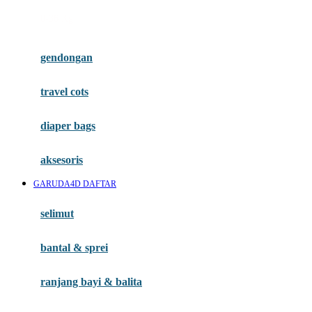
Felt So Sweet
0-36 Kg
Fisher Price
Flipper
gendongan
Friends Of Sally
travel cots
G
diaper bags
Gb
Geko
aksesoris
Graco
GARUDA4D DAFTAR
Gund
selimut
H
bantal & sprei
Habbie
Haenim
ranjang bayi & balita
Happy Horse