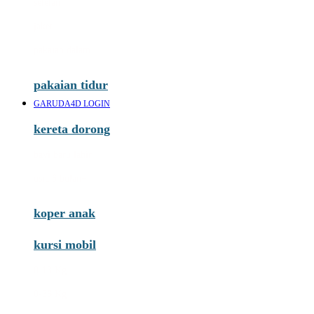
setelan
jaket
pakaian dalam
pakaian tidur
GARUDA4D LOGIN
kereta dorong
bayi baru lahir
usia 6 bulan+
koper anak
kursi mobil
0-13 Kg
0-36 Kg