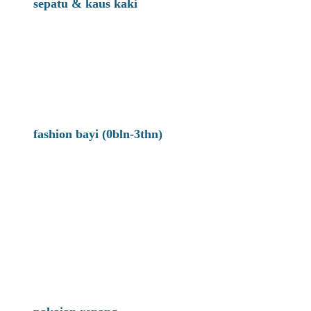
sepatu & kaus kaki
sepatu bayi
sepatu anak
sandal
kaus kaki
fashion bayi (0bln-3thn)
atasan
bawahan
gaun
setelan
jaket & kardigan
aksesoris