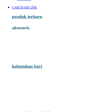
GARUDA4D LINK
produk terbaru
aksesoris
tas
kacamata
aksesoris rambut
kebutuhan bayi
pakaian tidur
set & terusan
piyama
bodysuits